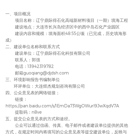
一、项目概况
项目名称：辽宁鼎际得石化高端新材料项目（一期）填海工程
建设地点：大连市长兴岛经济区中的西中岛石化产业园区
48.55
建设内容和规模：填海面积
公顷（已完成，历史填海形
成）
二、建设单位名称和联系方式
建设单位：辽宁鼎际得石化科技有限公司
联系人：郭强
13942319782
电话：
guoqiang@djdsh.com
邮箱
三、环境影响报告书编制单位
环评单位：大连煜杰规划咨询有限公司
四、公众意见表的网络链接；
链接：
https://pan.baidu.com/s/1EmDa73WgOWurl9JwXqdV7A
n8ve
提取码：
五、提交公众意见表的方式和途径。
公众可以通过信函、传真、电子邮件或者建设单位提供的其他
方式，在规定时间内将填写的公众意见表等提交建设单位，反映与